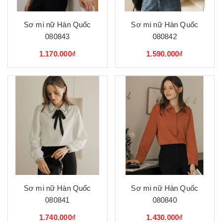
Sơ mi nữ Hàn Quốc
Sơ mi nữ Hàn Quốc
080843
080842
1.170.000₫
1.590.000₫
Sơ mi nữ Hàn Quốc
Sơ mi nữ Hàn Quốc
080841
080840
1.740.000₫
1.430.000₫