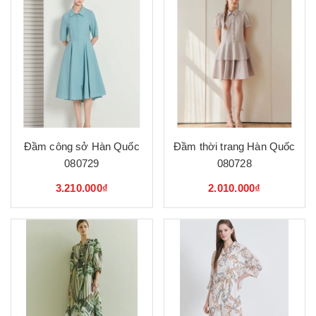
Đầm công sở Hàn Quốc
Đầm thời trang Hàn Quốc
080729
080728
3.210.000₫
2.010.000₫