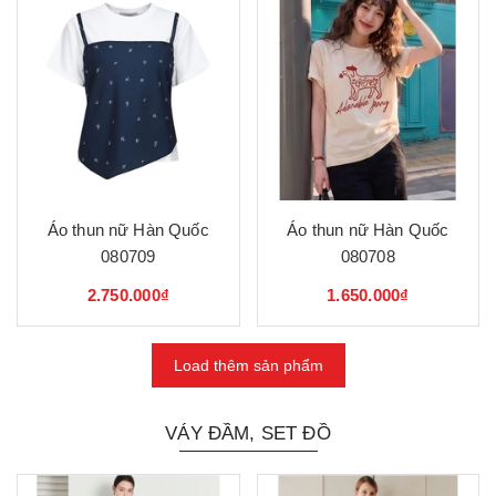
Áo thun nữ Hàn Quốc
Áo thun nữ Hàn Quốc
080709
080708
2.750.000₫
1.650.000₫
Load thêm sản phẩm
VÁY ĐẦM, SET ĐỒ