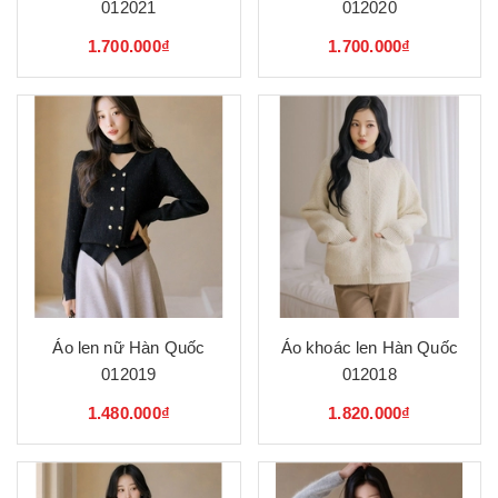
012021
012020
1.700.000₫
1.700.000₫
Áo len nữ Hàn Quốc
Áo khoác len Hàn Quốc
012019
012018
1.480.000₫
1.820.000₫