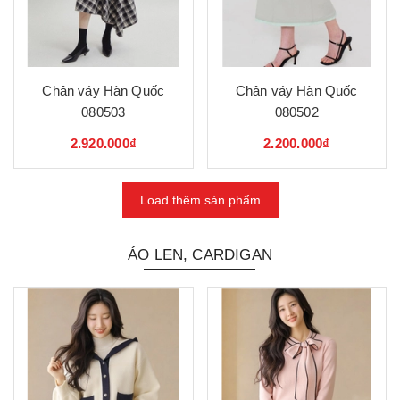
Chân váy Hàn Quốc
Chân váy Hàn Quốc
080503
080502
2.920.000₫
2.200.000₫
Load thêm sản phẩm
ÁO LEN, CARDIGAN