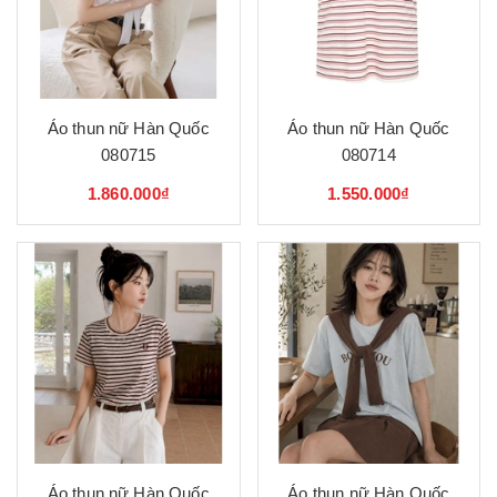
Áo thun nữ Hàn Quốc
Áo thun nữ Hàn Quốc
080715
080714
1.860.000₫
1.550.000₫
Áo thun nữ Hàn Quốc
Áo thun nữ Hàn Quốc