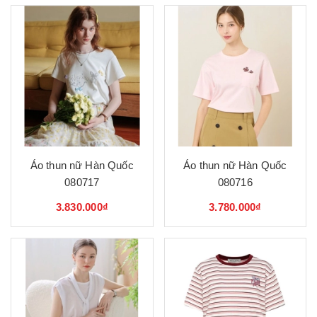
Áo thun nữ Hàn Quốc
Áo thun nữ Hàn Quốc
080717
080716
3.830.000₫
3.780.000₫