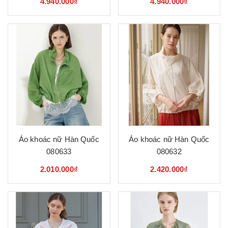
4.940.000₫
4.940.000₫
Áo khoác nữ Hàn Quốc
Áo khoác nữ Hàn Quốc
080633
080632
2.010.000₫
2.420.000₫