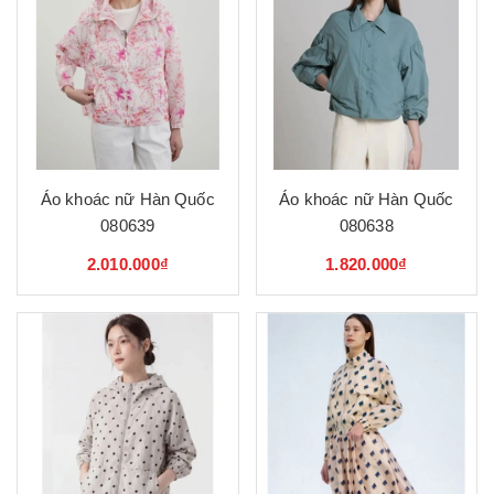
Áo khoác nữ Hàn Quốc
Áo khoác nữ Hàn Quốc
080639
080638
2.010.000₫
1.820.000₫