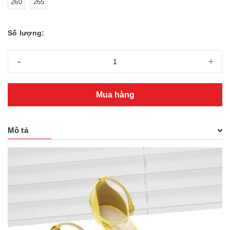
260
265
Số lượng:
-
+
Mua hàng
Mô tả