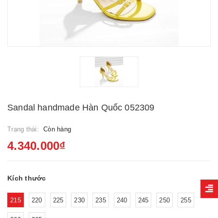
Sandal handmade Hàn Quốc 052309
Trạng thái:
Còn hàng
4.340.000₫
Kích thước
215
220
225
230
235
240
245
250
255