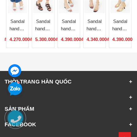
Sandal
Sandal
Sandal
Sandal
Sandal
de
handmade
handmade
handmade
handmade
handmade
Hàn
Hàn
Hàn
Hàn
Hàn
00₫
4.270.000₫
5.300.000₫
4.390.000₫
4.340.000₫
4.390.000₫
Quốc
Quốc
Quốc
Quốc
Quốc
052328
052327
052326
052325
052324
THỜI TRANG HÀN QUỐC
SẢN PHẨM
FACEBOOK