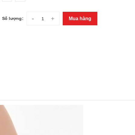
-
+
Mua hàng
Số lượng: