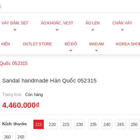
,
VÁY ĐẦM, SET
ÁO KHOÁC, VEST
ÁO LEN
CHÂN VÁY
 KIỆN
OUTLET STORE
BỘ ĐỒ
MADAM
KOREA SHO
 Quốc 052315
Sandal handmade Hàn Quốc 052315
Trạng thái:
Còn hàng
4.460.000₫
Kích thước
215
220
225
230
235
240
245
250
260
265