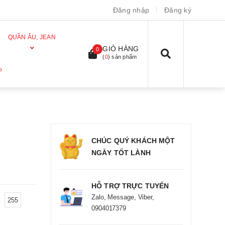
Đăng nhập
Đăng ký
QUẦN ÂU, JEAN
GIỎ HÀNG
0
(
0
) sản phẩm
P
CHÚC QUÝ KHÁCH MỘT
NGÀY TỐT LÀNH
HỖ TRỢ TRỰC TUYẾN
Zalo, Message, Viber,
255
0904017379