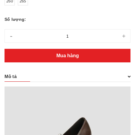
260
265
Số lượng:
-
+
Mua hàng
Mô tả