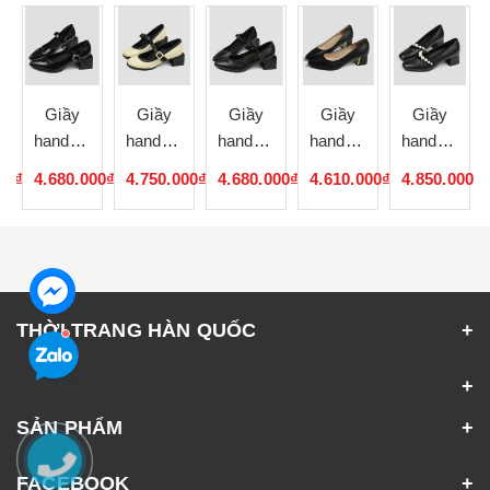
Giầy
Giầy
Giầy
Giầy
Giầy
handmade
handmade
handmade
handmade
handmade
Hàn
Hàn
Hàn
Hàn
Hàn
00₫
4.680.000₫
4.750.000₫
4.680.000₫
4.610.000₫
4.850.000₫
Quốc
Quốc
Quốc
Quốc
Quốc
052308
052307
052306
052304
052303
THỜI TRANG HÀN QUỐC
SẢN PHẨM
FACEBOOK