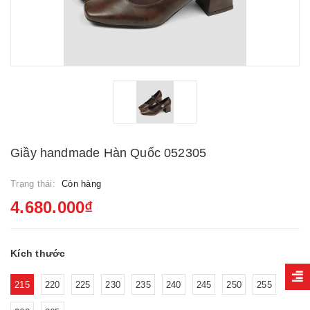
Giầy handmade Hàn Quốc 052305
Trạng thái:
Còn hàng
4.680.000₫
Kích thước
215
220
225
230
235
240
245
250
255