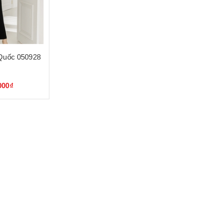
Quốc 050928
000₫