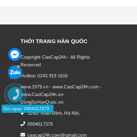
THỜI TRANG HÀN QUỐC
Copyright CaoCap24h - All Rights
Reserved
Hotline:
0243 919 1616
www.1979.vn
-
www.CaoCap24h.com
-
www.CaoCap24h.vn
-
CongSoHanQuoc.vn
Gọi ngay: 0904017379
126/2 Xuân Đỉnh, Hà Nội,
0904017379
caocap24h.com@gmail.com