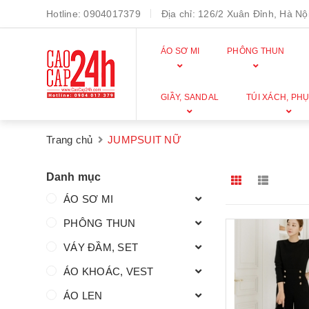
Hotline:
0904017379
Địa chỉ:
126/2 Xuân Đỉnh, Hà Nội
ÁO SƠ MI
PHÔNG THUN
GIẦY, SANDAL
TÚI XÁCH, PHỤ
Trang chủ
JUMPSUIT NỮ
Danh mục
ÁO SƠ MI
PHÔNG THUN
VÁY ĐẦM, SET
ÁO KHOÁC, VEST
ÁO LEN