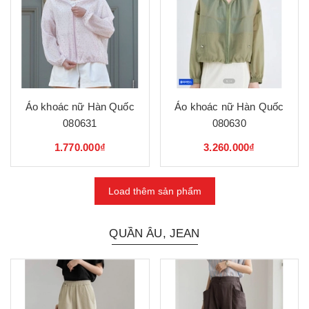
Áo khoác nữ Hàn Quốc
Áo khoác nữ Hàn Quốc
080631
080630
1.770.000₫
3.260.000₫
Load thêm sản phẩm
QUẦN ÂU, JEAN