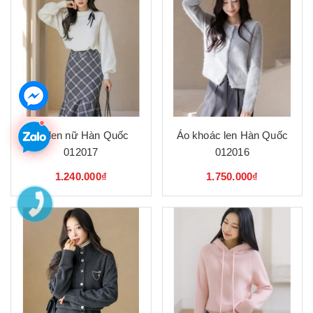
Áo len nữ Hàn Quốc
Áo khoác len Hàn Quốc
012017
012016
1.240.000₫
1.750.000₫