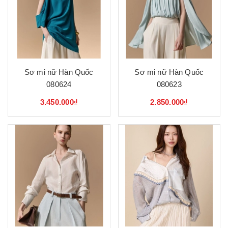
Sơ mi nữ Hàn Quốc
Sơ mi nữ Hàn Quốc
080624
080623
3.450.000₫
2.850.000₫