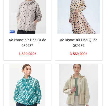
Áo khoác nữ Hàn Quốc
Áo khoác nữ Hàn Quốc
080637
080636
1.820.000₫
3.550.000₫