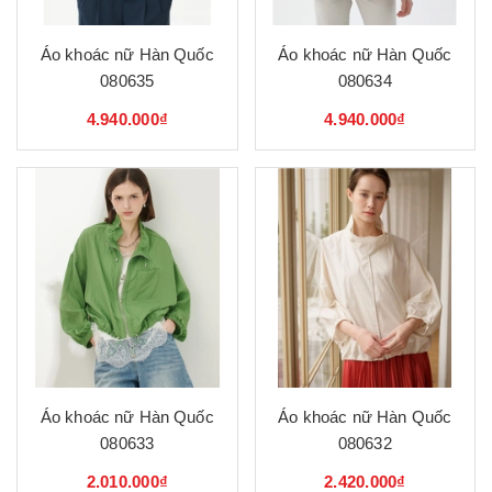
Áo khoác nữ Hàn Quốc
Áo khoác nữ Hàn Quốc
080635
080634
4.940.000₫
4.940.000₫
Áo khoác nữ Hàn Quốc
Áo khoác nữ Hàn Quốc
080633
080632
2.010.000₫
2.420.000₫