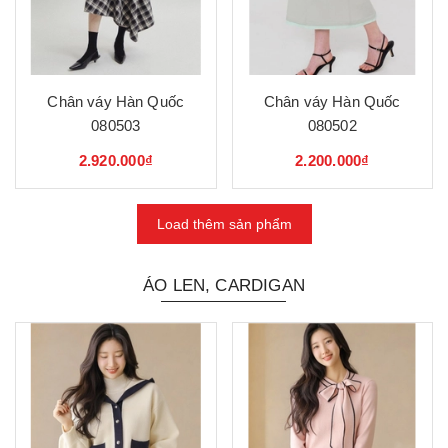
Chân váy Hàn Quốc
Chân váy Hàn Quốc
080503
080502
2.920.000₫
2.200.000₫
Load thêm sản phẩm
ÁO LEN, CARDIGAN