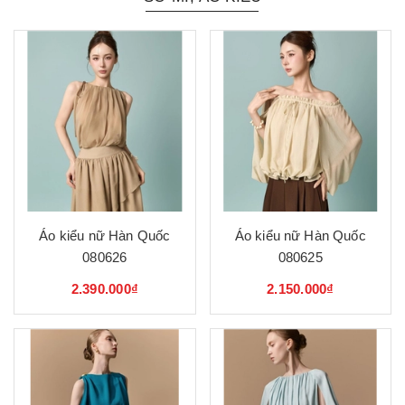
Áo kiểu nữ Hàn Quốc
Áo kiểu nữ Hàn Quốc
080626
080625
2.390.000₫
2.150.000₫