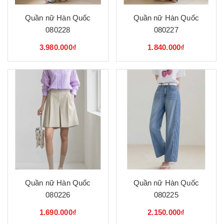
Quần nữ Hàn Quốc
Quần nữ Hàn Quốc
080228
080227
3.980.000₫
1.840.000₫
Quần nữ Hàn Quốc
Quần nữ Hàn Quốc
080226
080225
1.690.000₫
2.150.000₫