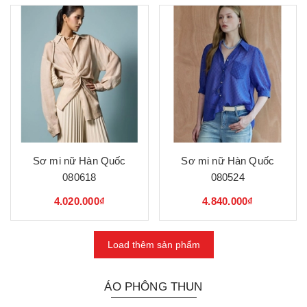
Sơ mi nữ Hàn Quốc
Sơ mi nữ Hàn Quốc
080618
080524
4.020.000₫
4.840.000₫
Load thêm sản phẩm
ÁO PHÔNG THUN