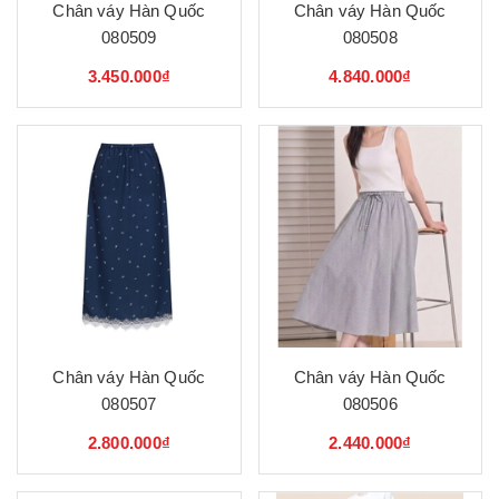
Chân váy Hàn Quốc
Chân váy Hàn Quốc
080509
080508
3.450.000₫
4.840.000₫
Chân váy Hàn Quốc
Chân váy Hàn Quốc
080507
080506
2.800.000₫
2.440.000₫