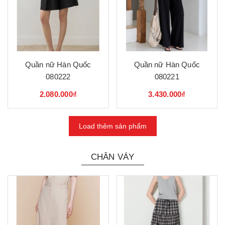
Quần nữ Hàn Quốc
Quần nữ Hàn Quốc
080222
080221
2.080.000₫
3.430.000₫
Load thêm sản phẩm
CHÂN VÁY