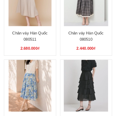
Chân váy Hàn Quốc
Chân váy Hàn Quốc
080511
080510
2.680.000₫
2.440.000₫