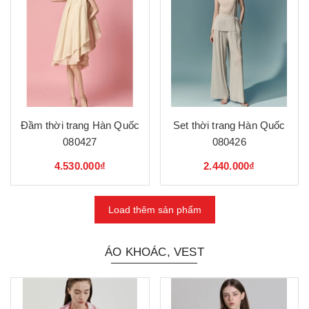
Đầm thời trang Hàn Quốc
Set thời trang Hàn Quốc
080427
080426
4.530.000₫
2.440.000₫
Load thêm sản phẩm
ÁO KHOÁC, VEST