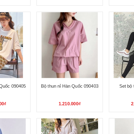
 Quốc 090405
Bộ thun nỉ Hàn Quốc 090403
Set bộ 
00₫
1.210.000₫
2