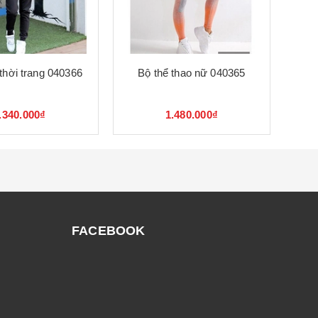
 thời trang 040366
Bộ thể thao nữ 040365
.340.000₫
1.480.000₫
FACEBOOK