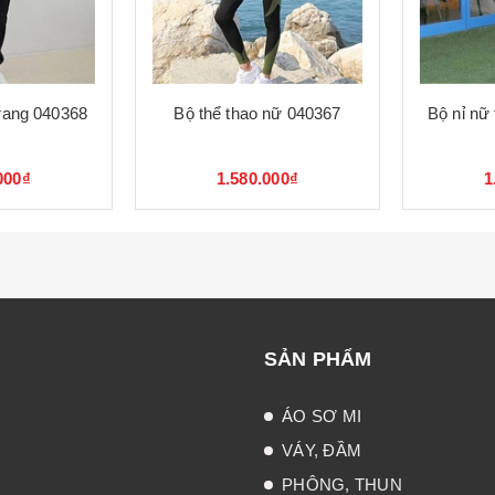
trang 040368
Bộ thể thao nữ 040367
Bộ nỉ nữ
000₫
1.580.000₫
1
SẢN PHẨM
ÁO SƠ MI
VÁY, ĐẦM
PHÔNG, THUN