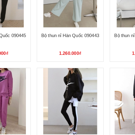
 Quốc 090445
Bộ thun nỉ Hàn Quốc 090443
Bộ thun n
000₫
1.260.000₫
1