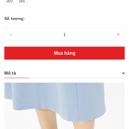
260
265
Số lượng:
-
+
Mua hàng
Mô tả