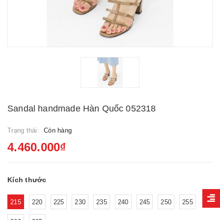
Sandal handmade Hàn Quốc 052318
Trạng thái:
Còn hàng
4.460.000₫
Kích thước
215
220
225
230
235
240
245
250
255