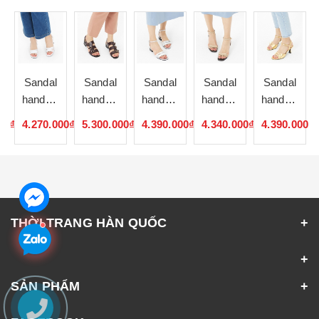
Sandal
Sandal
Sandal
Sandal
Sandal
de
handmade
handmade
handmade
handmade
handmade
Hàn
Hàn
Hàn
Hàn
Hàn
00₫
4.270.000₫
5.300.000₫
4.390.000₫
4.340.000₫
4.390.000₫
Quốc
Quốc
Quốc
Quốc
Quốc
052328
052327
052326
052325
052324
THỜI TRANG HÀN QUỐC
SẢN PHẨM