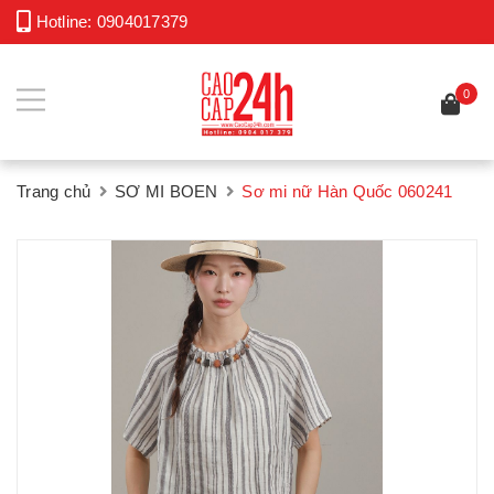
Hotline:
0904017379
0
Trang chủ
SƠ MI BOEN
Sơ mi nữ Hàn Quốc 060241