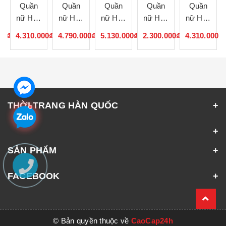
Quần
Quần
Quần
Quần
Quần
nữ Hàn
nữ Hàn
nữ Hàn
nữ Hàn
nữ Hàn
Quốc
Quốc
Quốc
Quốc
Quốc
00₫
4.310.000₫
4.790.000₫
5.130.000₫
2.300.000₫
4.310.000₫
071440
071439
071438
071437
071436
THỜI TRANG HÀN QUỐC
SẢN PHẨM
FACEBOOK
© Bản quyền thuộc về
CaoCap24h