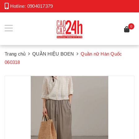
Hotline:
0904017379
0
Trang chủ
QUẦN HIỆU BOEN
Quần nữ Hàn Quốc
060318