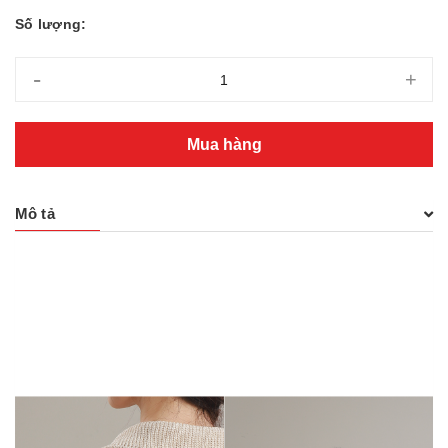
Số lượng:
-
+
Mua hàng
Mô tả