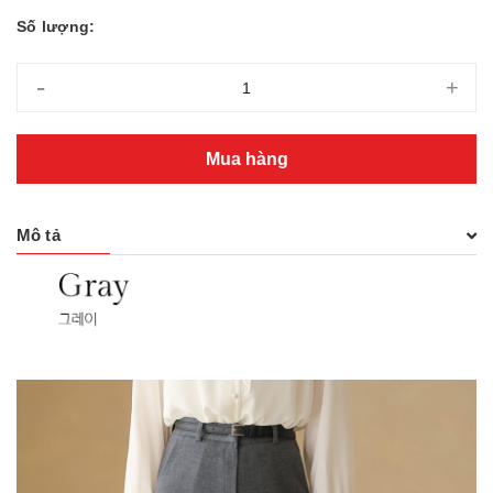
Số lượng:
-
+
Mua hàng
Mô tả