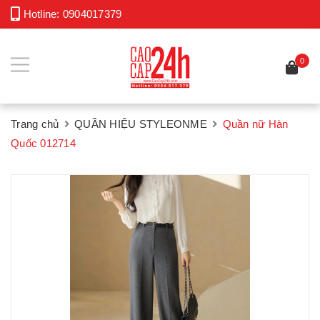
Hotline:
0904017379
0
Trang chủ
QUẦN HIỆU STYLEONME
Quần nữ Hàn
Quốc 012714