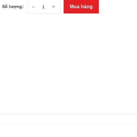
-
+
Mua hàng
Số lượng: