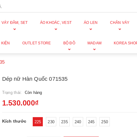
,
VÁY ĐẦM, SET
ÁO KHOÁC, VEST
ÁO LEN
CHÂN VÁY
 KIỆN
OUTLET STORE
BỘ ĐỒ
MADAM
KOREA SHO
35
Dép nữ Hàn Quốc 071535
Trạng thái:
Còn hàng
1.530.000₫
Kích thước
225
230
235
240
245
250