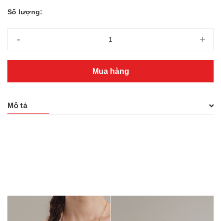
Số lượng:
-
+
Mua hàng
Mô tả