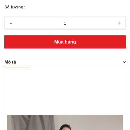
Số lượng:
-
+
Mua hàng
Mô tả