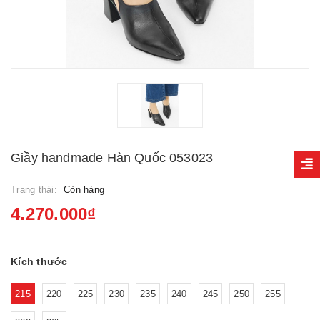
Giầy handmade Hàn Quốc 053023
Trạng thái:
Còn hàng
4.270.000₫
Kích thước
215
220
225
230
235
240
245
250
255