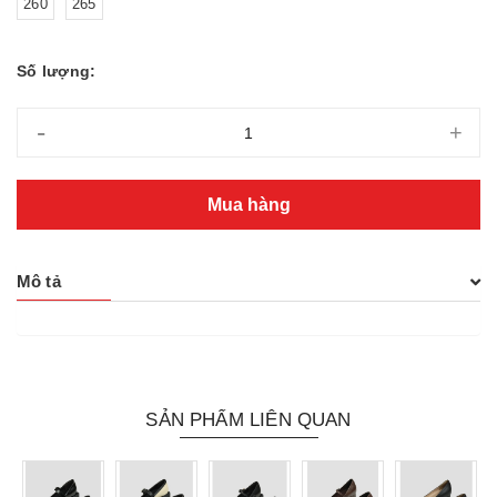
260
265
Số lượng:
-
+
Mua hàng
Mô tả
SẢN PHẨM LIÊN QUAN