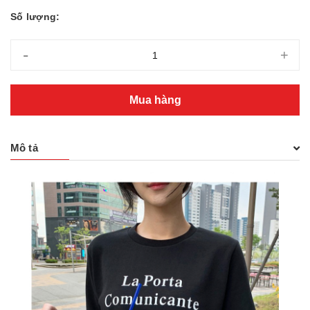
Số lượng:
-
+
Mua hàng
Mô tả