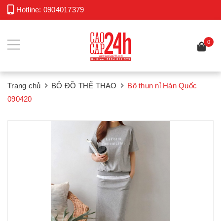
Hotline:
0904017379
0
Trang chủ
BỘ ĐỒ THỂ THAO
Bộ thun nỉ Hàn Quốc
090420