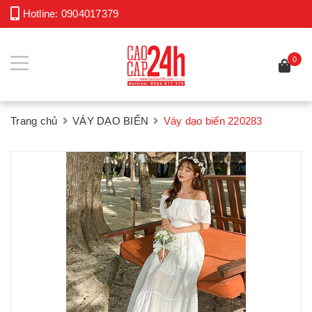
Hotline:
0904017379
0
Trang chủ
VÁY DẠO BIỂN
Váy dạo biển 220283