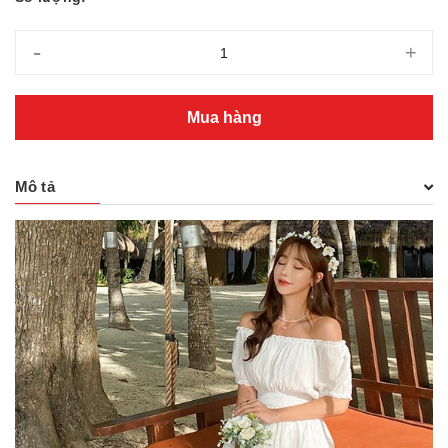
-
+
Mua hàng
Mô tả