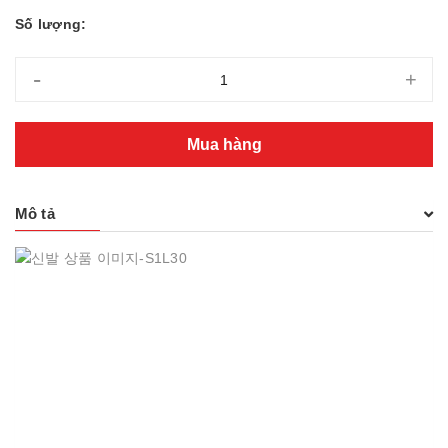
Số lượng:
-
+
Mua hàng
Mô tả