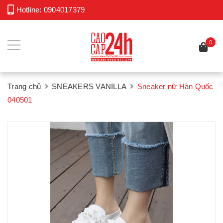
Hotline:
0904017379
0
Trang chủ
SNEAKERS VANILLA
Sneaker nữ Hàn Quốc
040501