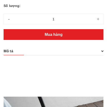
Số lượng:
-
+
Mua hàng
Mô tả