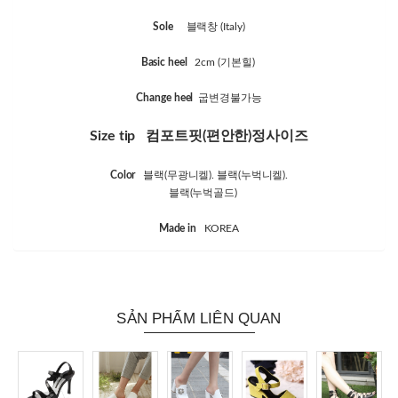
Sole
블랙창 (Italy)
Basic heel
2cm (기본힐)
Change heel
굽변경불가능
Size tip
컴포트핏(편안한)정사이즈
Color
블랙(무광니켈). 블랙(누벅니켈).
블랙(누벅골드)
Made in
KOREA
SẢN PHẨM LIÊN QUAN