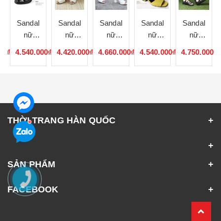
Sandal
Sandal
Sandal
Sandal
Sandal
nữ
nữ
nữ
nữ
nữ
de
handmade
handmade
handmade
handmade
handmade
00₫
4.540.000₫
4.420.000₫
4.660.000₫
4.540.000₫
4.750.000₫
102176
102175
102174
102173
102172
THỜI TRANG HÀN QUỐC
SẢN PHẨM
FACEBOOK