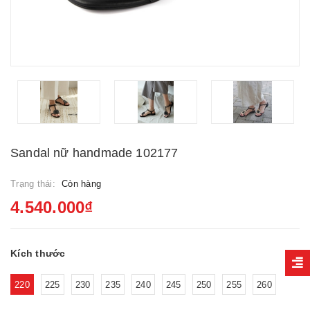
Sandal nữ handmade 102177
Trạng thái:
Còn hàng
4.540.000₫
Kích thước
220
225
230
235
240
245
250
255
260