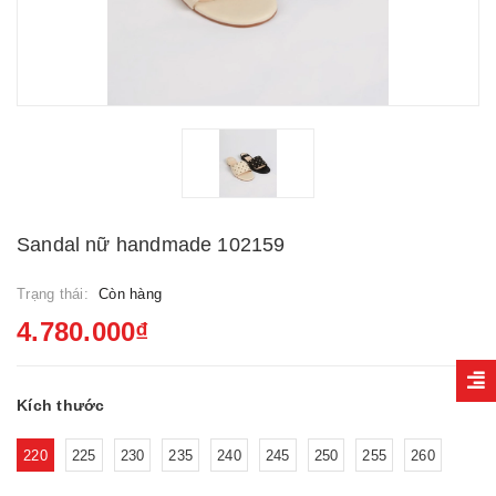
Sandal nữ handmade 102159
Trạng thái:
Còn hàng
4.780.000₫
Kích thước
220
225
230
235
240
245
250
255
260