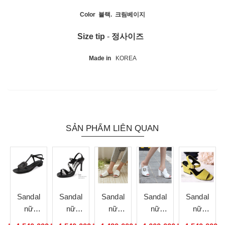
Color 블랙. 크림베이지
Size tip
-
정사이즈
Made in
KOREA
SẢN PHẨM LIÊN QUAN
Sandal
Sandal
Sandal
Sandal
Sandal
nữ
nữ
nữ
nữ
nữ
de
handmade
handmade
handmade
handmade
handmade