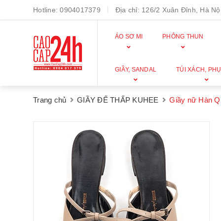
Hotline:
0904017379
Địa chỉ:
126/2 Xuân Đỉnh, Hà Nội
ÁO SƠ MI
PHÔNG THUN
GIẦY, SANDAL
TÚI XÁCH, PHỤ
Trang chủ
GIẦY ĐẾ THẤP KUHEE
Giầy nữ Hàn Q