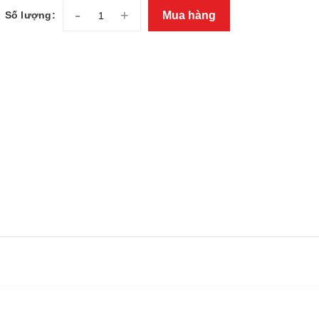
-
+
Mua hàng
Số lượng: