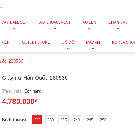
,
VÁY ĐẦM, SET
ÁO KHOÁC, VEST
ÁO LEN
CHÂN VÁY
 KIỆN
OUTLET STORE
BỘ ĐỒ
MADAM
KOREA SHO
uốc 280536
Giầy nữ Hàn Quốc 280536
Trạng thái:
Còn hàng
4.780.000₫
Kích thước
225
230
235
240
245
250