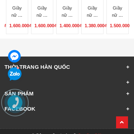
Giầy
Giầy
Giầy
Giầy
Giầy
nữ cổ
nữ cổ
nữ cổ
nữ cổ
nữ cổ
lông
lông
lông
lông
lông
00₫
1.600.000₫
1.600.000₫
1.400.000₫
1.380.000₫
1.500.000₫
120936
120935
120934
120933
120932
THỜI TRANG HÀN QUỐC
SẢN PHẨM
FACEBOOK