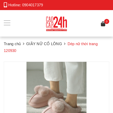
Hotline:
0904017379
0
Trang chủ
GIẦY NỮ CỔ LÔNG
Dép nữ thời trang
120930