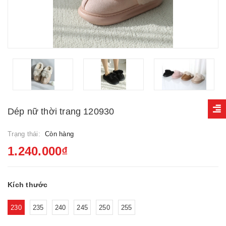
Dép nữ thời trang 120930
Trạng thái:
Còn hàng
1.240.000₫
Kích thước
230
235
240
245
250
255