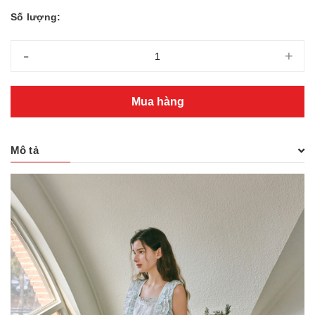
Số lượng:
-
+
Mua hàng
Mô tả