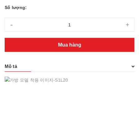
Số lượng:
-
+
Mua hàng
Mô tả