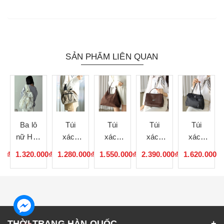
SẢN PHẨM LIÊN QUAN
Ba lô
Túi
Túi
Túi
Túi
nữ Hàn
xách
xách
xách
xách
Quốc
nữ Hàn
nữ Hàn
nữ Hàn
nữ Hàn
00₫
1.320.000₫
1.280.000₫
1.550.000₫
2.390.000₫
1.620.000₫
121737
Quốc
Quốc
Quốc
Quốc
121736
121735
121734
121733
THỜI TRANG HÀN QUỐC