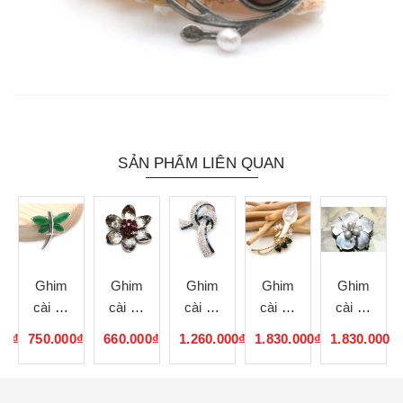
SẢN PHẨM LIÊN QUAN
Ghim
Ghim
Ghim
Ghim
Ghim
cài áo
cài áo
cài áo
cài áo
cài áo
cao
cao
cao
cao
cao
00₫
750.000₫
660.000₫
1.260.000₫
1.830.000₫
1.830.000₫
cấp
cấp
cấp
cấp
cấp
061064
061063
061062
061061
061060