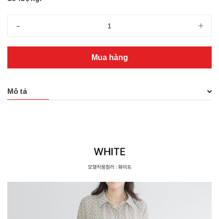
-
+
Mua hàng
Mô tả