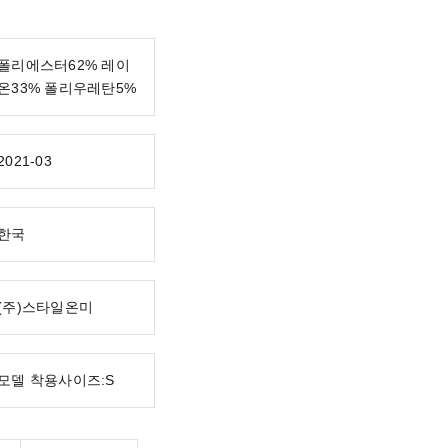
폴리에스터62% 레이
온33% 폴리우레탄5%
2021-03
한국
(주)스타일온미
모델 착용사이즈:S