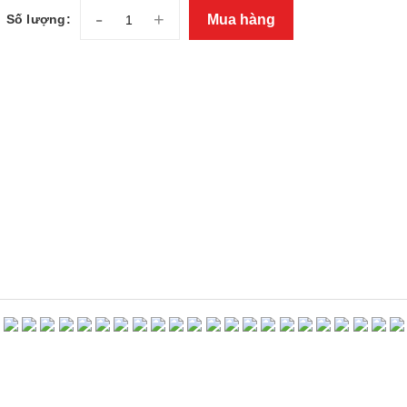
-
+
Mua hàng
Số lượng: