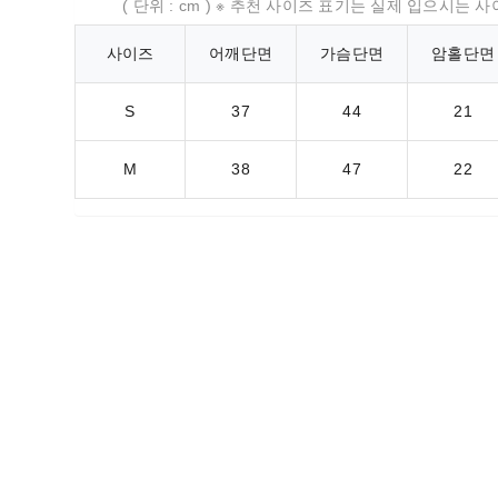
( 단위 : cm ) ※ 추천 사이즈 표기는 실제 입으시
사이즈
어깨단면
가슴단면
암홀단면
S
37
44
21
M
38
47
22