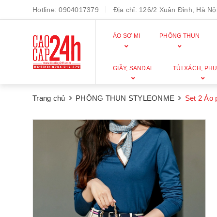
Hotline:
0904017379
Địa chỉ:
126/2 Xuân Đỉnh, Hà Nội
ÁO SƠ MI
PHÔNG THUN
GIẦY, SANDAL
TÚI XÁCH, PHỤ
Trang chủ
PHÔNG THUN STYLEONME
Set 2 Áo