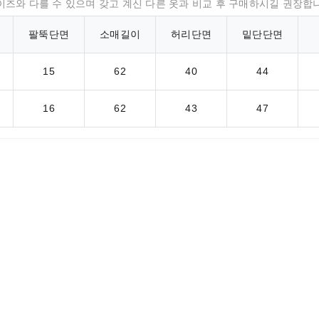
는 사이즈와 다를 수 있으며 갖고 계신 다른 옷과 비교 후 구매하시길 권장합
팔뚝단면
소매길이
허리단면
밑단단면
15
62
40
44
16
62
43
47