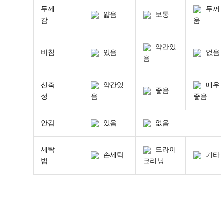
두께
두꺼
얇음
보통
감
움
약간있
비침
있음
없음
음
신축
약간있
매우
좋음
성
음
좋음
안감
있음
없음
세탁
드라이
손세탁
기타
법
크리닝