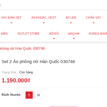
,
VÁY ĐẦM, SET
ÁO KHOÁC, VEST
ÁO LEN
CHÂN VÁY
 KIỆN
OUTLET STORE
BỘ ĐỒ
MADAM
KOREA SHO
 phông nữ Hàn Quốc 030746
Set 2 Áo phông nữ Hàn Quốc 030746
Trạng thái:
Còn hàng
1.190.000₫
Kích thước
S
M