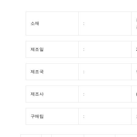
소재
:
제조일
:
제조국
:
제조사
:
구매팁
: