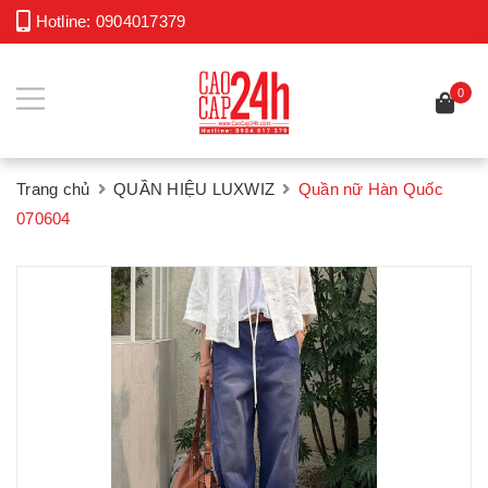
Hotline:
0904017379
0
Trang chủ
QUẦN HIỆU LUXWIZ
Quần nữ Hàn Quốc
070604