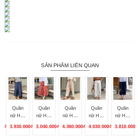
SẢN PHẨM LIÊN QUAN
Quần
Quần
Quần
Quần
Quần
nữ Hàn
nữ Hàn
nữ Hàn
nữ Hàn
nữ Hàn
Quốc
Quốc
Quốc
Quốc
Quốc
00₫
3.930.000₫
3.040.000₫
4.360.000₫
4.030.000₫
3.810.000₫
072553
072552
072551
072550
072549