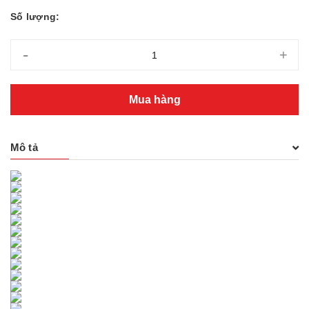
Số lượng:
-
+
Mua hàng
Mô tả