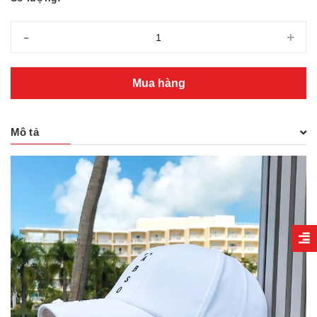
-
+
Mua hàng
Mô tả