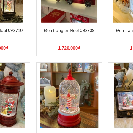
 Noel 092710
Đèn trang trí Noel 092709
Đèn tran
000₫
1.720.000₫
1