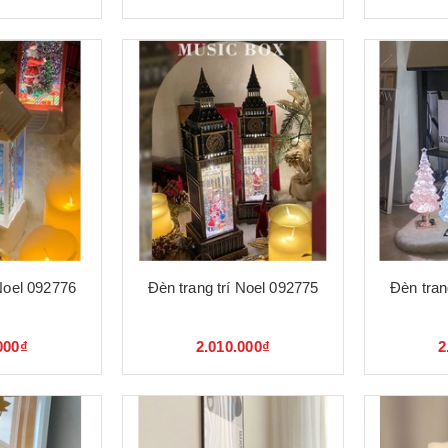
 Noel 092776
Đèn trang trí Noel 092775
Đèn tran
000₫
2.010.000₫
2