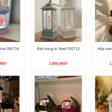
 Noel 092714
Đèn trang trí Noel 092713
Hộp tran
000₫
1.800.000₫
1