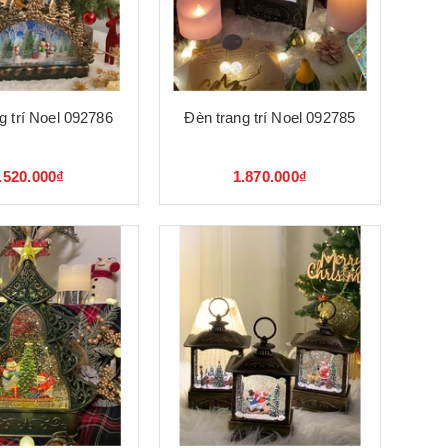
g trí Noel 092786
Đèn trang trí Noel 092785
.520.000₫
1.870.000₫