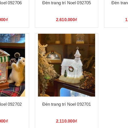
 Noel 092706
Đèn trang trí Noel 092705
Đèn tran
000₫
2.610.000₫
1
 Noel 092702
Đèn trang trí Noel 092701
000₫
2.110.000₫