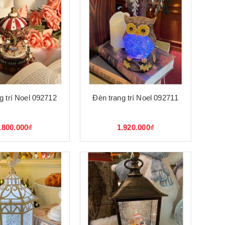
g trí Noel 092712
Đèn trang trí Noel 092711
.800.000₫
1.920.000₫