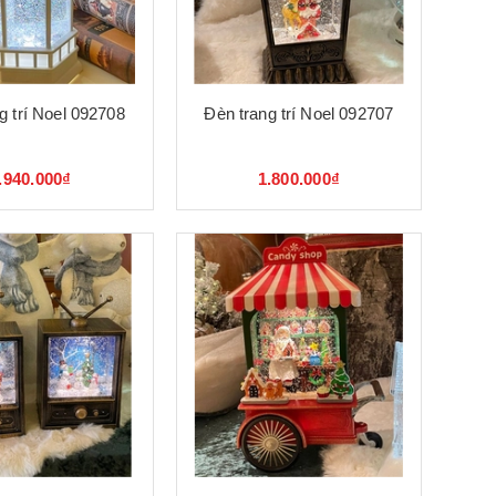
g trí Noel 092708
Đèn trang trí Noel 092707
.940.000₫
1.800.000₫