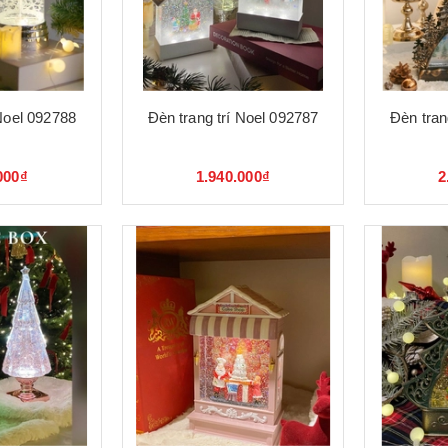
 Noel 092788
Đèn trang trí Noel 092787
Đèn tran
000₫
1.940.000₫
2