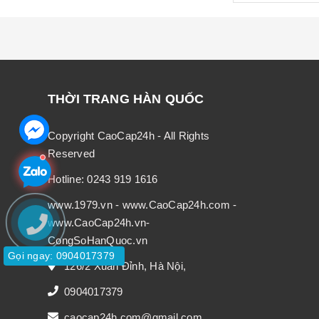
THỜI TRANG HÀN QUỐC
Copyright CaoCap24h - All Rights
Reserved
Hotline:
0243 919 1616
www.1979.vn
-
www.CaoCap24h.com
-
www.CaoCap24h.vn
-
CongSoHanQuoc.vn
Gọi ngay: 0904017379
126/2 Xuân Đỉnh, Hà Nội,
0904017379
caocap24h.com@gmail.com