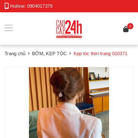
Hotline:
0904017379
0
Trang chủ
BỜM, KẸP TÓC
Kẹp tóc thời trang 010371