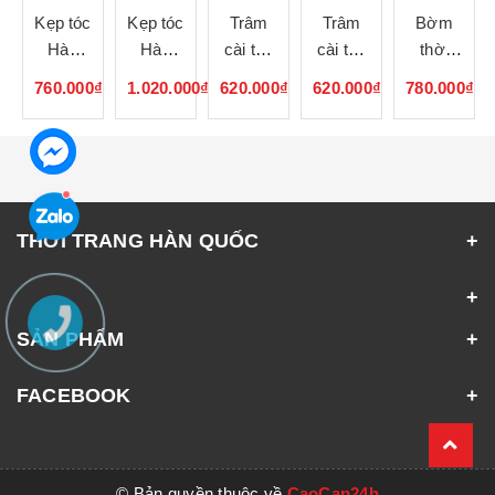
Kẹp tóc
Kẹp tóc
Trâm
Trâm
Bờm
Hàn
Hàn
cài tóc
cài tóc
thời
Quốc
Quốc
Hàn
Hàn
trang
0₫
760.000₫
1.020.000₫
620.000₫
620.000₫
780.000₫
042337
042336
Quốc
Quốc
Hàn
042335
042334
Quốc
042333
THỜI TRANG HÀN QUỐC
SẢN PHẨM
FACEBOOK
© Bản quyền thuộc về
CaoCap24h