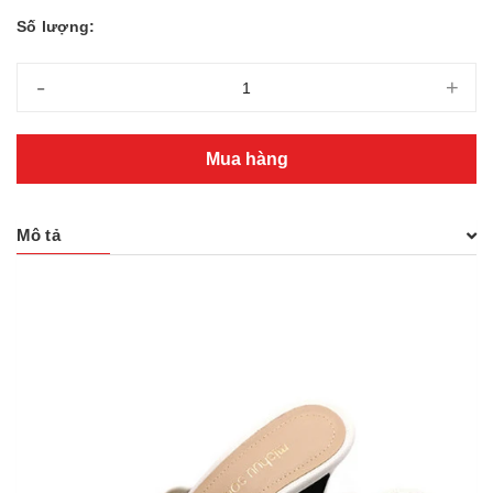
Số lượng:
-
+
Mua hàng
Mô tả