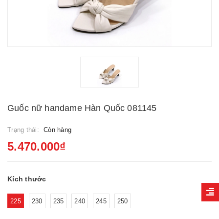
Guốc nữ handame Hàn Quốc 081145
Trạng thái:
Còn hàng
5.470.000₫
Kích thước
225
230
235
240
245
250