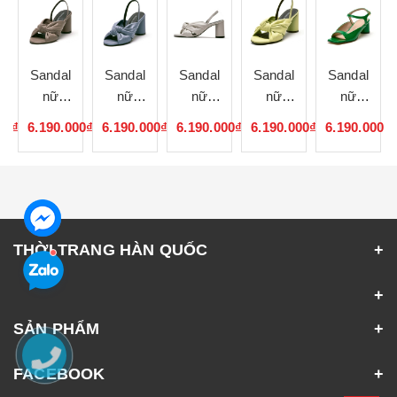
Sandal
Sandal
Sandal
Sandal
Sandal
nữ
nữ
nữ
nữ
nữ
me
handame
handame
handame
handame
handame
00₫
6.190.000₫
6.190.000₫
6.190.000₫
6.190.000₫
6.190.000₫
Hàn
Hàn
Hàn
Hàn
Hàn
Quốc
Quốc
Quốc
Quốc
Quốc
081155
081154
081153
081152
081151
THỜI TRANG HÀN QUỐC
SẢN PHẨM
FACEBOOK