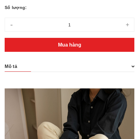
Số lượng:
-
+
Mua hàng
Mô tả