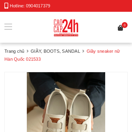
Hotline:
0904017379
0
Trang chủ
GIẦY, BOOTS, SANDAL
Giầy sneaker nữ
Hàn Quốc 021533