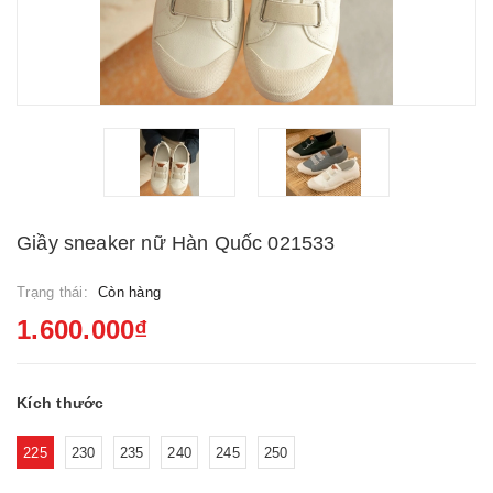
Giầy sneaker nữ Hàn Quốc 021533
Trạng thái:
Còn hàng
1.600.000₫
Kích thước
225
230
235
240
245
250