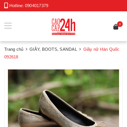
Hotline:
0904017379
0
Trang chủ
GIẦY, BOOTS, SANDAL
Giầy nữ Hàn Quốc
092618