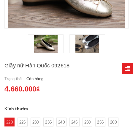
Giầy nữ Hàn Quốc 092618
Trạng thái:
Còn hàng
4.660.000₫
Kích thước
220
225
230
235
240
245
250
255
260