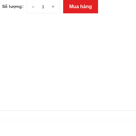
-
+
Mua hàng
Số lượng: