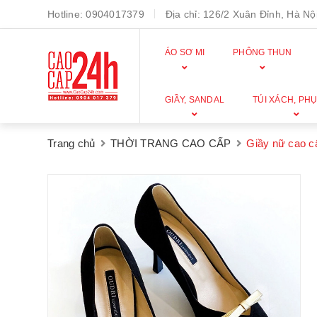
Hotline:
0904017379
Địa chỉ:
126/2 Xuân Đỉnh, Hà Nội
ÁO SƠ MI
PHÔNG THUN
GIẦY, SANDAL
TÚI XÁCH, PHỤ
Trang chủ
THỜI TRANG CAO CẤP
Giầy nữ cao 