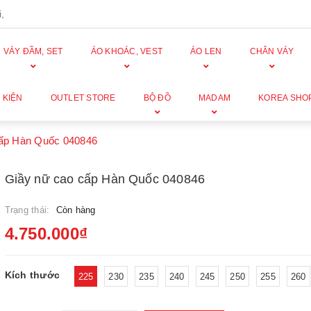
,
VÁY ĐẦM, SET
ÁO KHOÁC, VEST
ÁO LEN
CHÂN VÁY
 KIỆN
OUTLET STORE
BỘ ĐỒ
MADAM
KOREA SHO
cấp Hàn Quốc 040846
Giầy nữ cao cấp Hàn Quốc 040846
Trạng thái:
Còn hàng
4.750.000₫
Kích thước
225
230
235
240
245
250
255
260