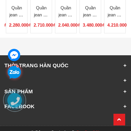
Quần
Quần
Quần
Quần
Quần
jean nữ
jean nữ
jean nữ
jean nữ
jean nữ
Hàn
Hàn
Hàn
Hàn
Hàn
00₫
2.280.000₫
2.710.000₫
2.040.000₫
3.480.000₫
4.210.000₫
Quốc
Quốc
Quốc
Quốc
Quốc
040933
040932
040931
040929
040928
THỜI TRANG HÀN QUỐC
SẢN PHẨM
FACEBOOK