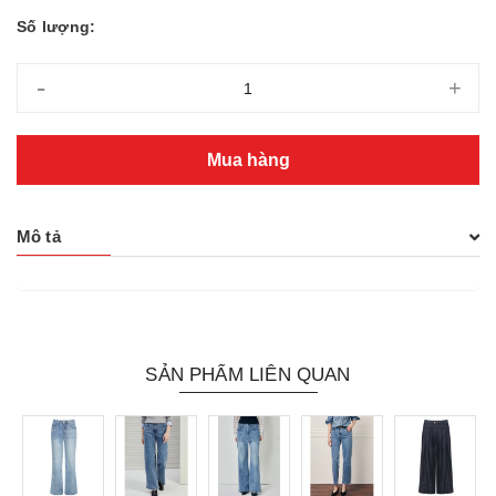
Số lượng:
-
+
Mua hàng
Mô tả
SẢN PHẨM LIÊN QUAN