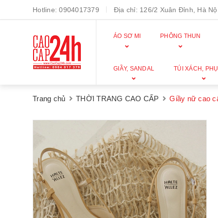
Hotline:
0904017379
Địa chỉ:
126/2 Xuân Đỉnh, Hà Nội
ÁO SƠ MI
PHÔNG THUN
GIẦY, SANDAL
TÚI XÁCH, PHỤ
Trang chủ
THỜI TRANG CAO CẤP
Giầy nữ cao 