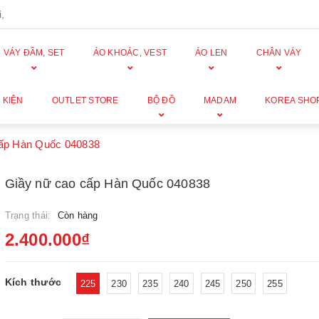
,
VÁY ĐẦM, SET
ÁO KHOÁC, VEST
ÁO LEN
CHÂN VÁY
 KIỆN
OUTLET STORE
BỘ ĐỒ
MADAM
KOREA SHO
cấp Hàn Quốc 040838
Giầy nữ cao cấp Hàn Quốc 040838
Trạng thái:
Còn hàng
2.400.000₫
Kích thước
225
230
235
240
245
250
255