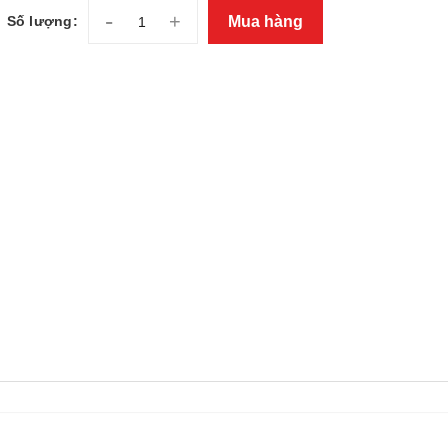
-
+
Mua hàng
Số lượng: