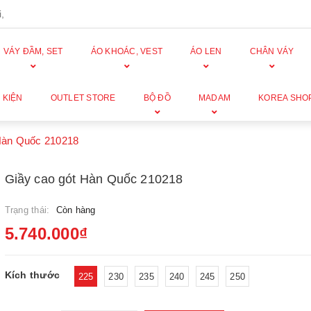
,
VÁY ĐẦM, SET
ÁO KHOÁC, VEST
ÁO LEN
CHÂN VÁY
 KIỆN
OUTLET STORE
BỘ ĐỒ
MADAM
KOREA SHO
Hàn Quốc 210218
Giầy cao gót Hàn Quốc 210218
Trạng thái:
Còn hàng
5.740.000₫
Kích thước
225
230
235
240
245
250