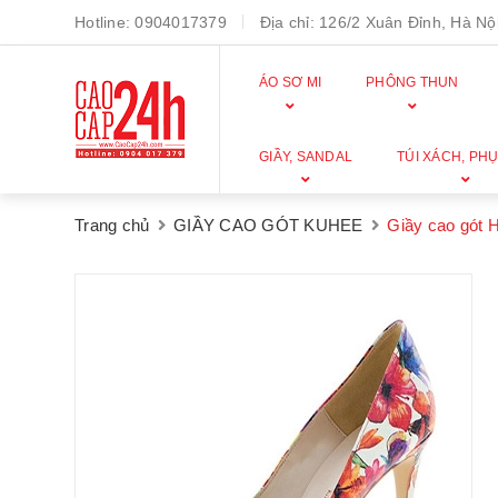
Hotline:
0904017379
Địa chỉ:
126/2 Xuân Đỉnh, Hà Nội
ÁO SƠ MI
PHÔNG THUN
GIẦY, SANDAL
TÚI XÁCH, PHỤ
Trang chủ
GIẦY CAO GÓT KUHEE
Giầy cao gót 