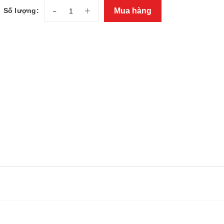
-
+
Mua hàng
Số lượng: