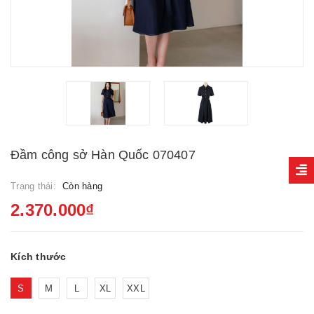
Đầm công sở Hàn Quốc 070407
Trạng thái:
Còn hàng
2.370.000₫
Kích thước
S
M
L
XL
XXL