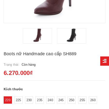
Boots nữ Handmade cao cấp SH889
Trạng thái:
Còn hàng
6.270.000₫
Kích thước
220
225
230
235
240
245
250
255
260