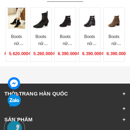
Boots
Boots
Boots
Boots
Boots
nữ
nữ
nữ
nữ
nữ
de
handmade
handmade
handmade
handmade
handmade
00₫
5.620.000₫
5.260.000₫
6.390.000₫
6.390.000₫
6.390.000₫
12
101413
101412
SH101218
SH101217
SH101216
THỜI TRANG HÀN QUỐC
SẢN PHẨM