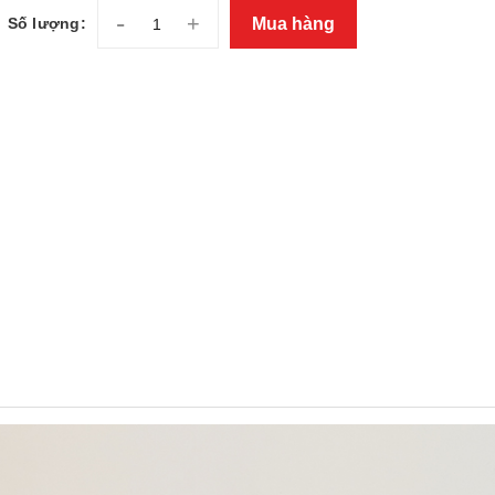
-
+
Mua hàng
Số lượng: