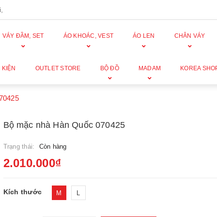
,
VÁY ĐẦM, SET
ÁO KHOÁC, VEST
ÁO LEN
CHÂN VÁY
 KIỆN
OUTLET STORE
BỘ ĐỒ
MADAM
KOREA SHO
70425
Bộ mặc nhà Hàn Quốc 070425
Trạng thái:
Còn hàng
2.010.000₫
Kích thước
M
L