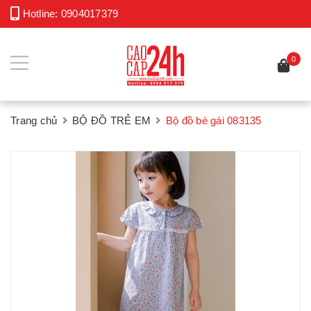
Hotline:
0904017379
0
Trang chủ
BỘ ĐỒ TRẺ EM
Bộ đồ bé gái 083135