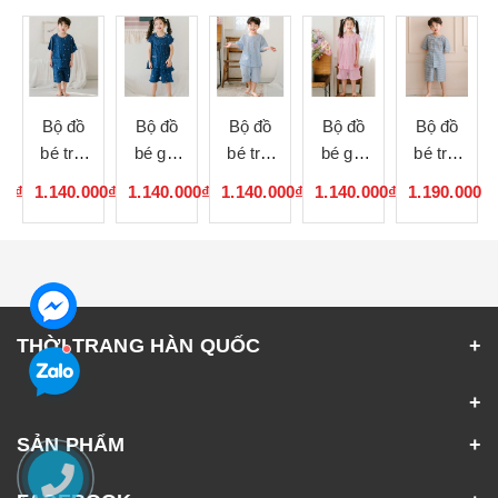
Bộ đồ
Bộ đồ
Bộ đồ
Bộ đồ
Bộ đồ
bé trai
bé gái
bé trai
bé gái
bé trai
083147
083146
083145
083144
083143
00₫
1.140.000₫
1.140.000₫
1.140.000₫
1.140.000₫
1.190.000₫
THỜI TRANG HÀN QUỐC
SẢN PHẨM