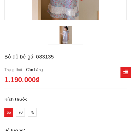
Bộ đồ bé gái 083135
Trạng thái:
Còn hàng
1.190.000₫
Kích thước
65
70
75
Số lượng: