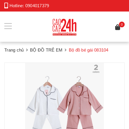
Hotline:
0904017379
0
Trang chủ
BỘ ĐỒ TRẺ EM
Bộ đồ bé gái 083104