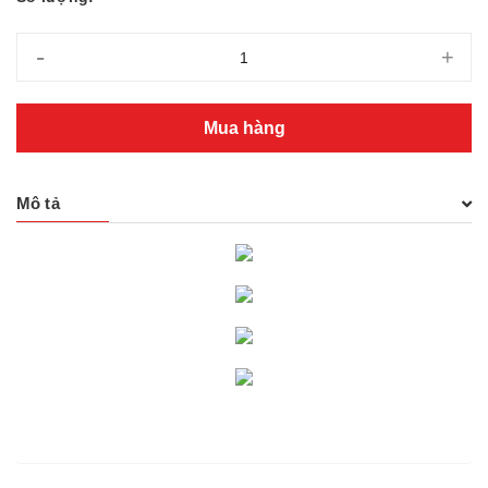
-
+
Mua hàng
Mô tả