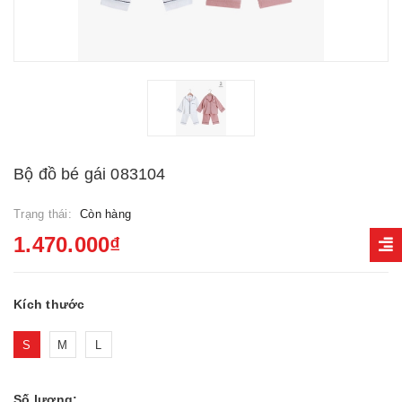
Bộ đồ bé gái 083104
Trạng thái:
Còn hàng
1.470.000₫
Kích thước
S
M
L
Số lượng: