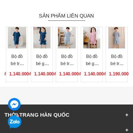
SẢN PHẨM LIÊN QUAN
Bộ đồ
Bộ đồ
Bộ đồ
Bộ đồ
Bộ đồ
bé trai
bé gái
bé trai
bé gái
bé trai
083147
083146
083145
083144
083143
00₫
1.140.000₫
1.140.000₫
1.140.000₫
1.140.000₫
1.190.000₫
THỜI TRANG HÀN QUỐC