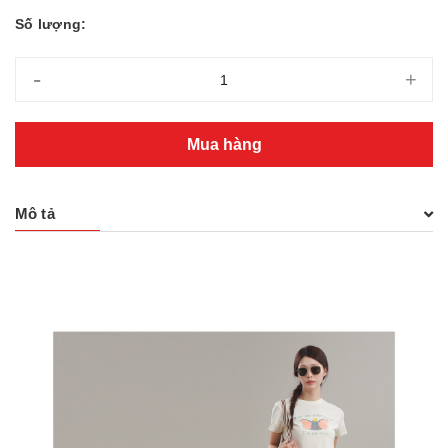
Số lượng:
-
+
Mua hàng
Mô tả