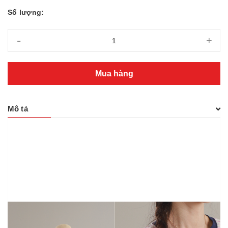
Số lượng:
-
+
Mua hàng
Mô tả