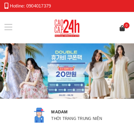
Hotline:
0904017379
0
PAJAMAS
THỜI TRANG MẶC NHÀ