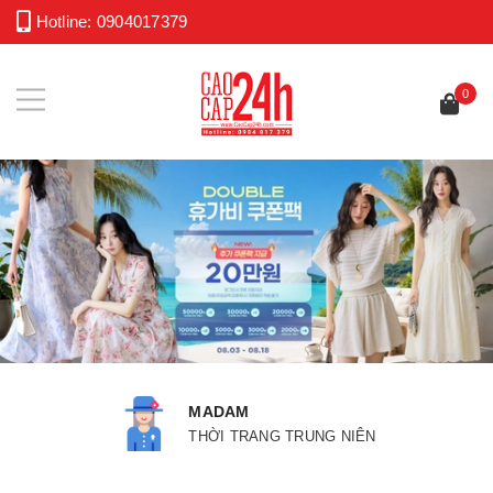
Hotline:
0904017379
0
DAM
PAJA
I TRANG TRUNG NIÊN
THỜI 